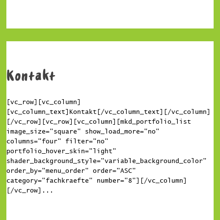
Kontakt
[vc_row][vc_column]
[vc_column_text]Kontakt[/vc_column_text][/vc_column]
[/vc_row][vc_row][vc_column][mkd_portfolio_list
image_size="square" show_load_more="no"
columns="four" filter="no"
portfolio_hover_skin="light"
shader_background_style="variable_background_color"
order_by="menu_order" order="ASC"
category="fachkraefte" number="8"][/vc_column]
[/vc_row]...