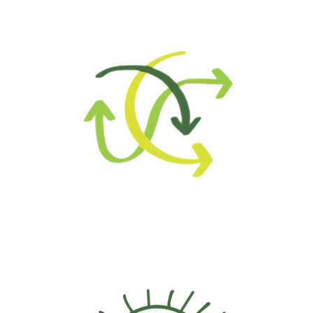
Anfragen zur §8a
und §8b Beratung