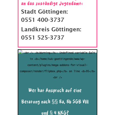
an das zuständige Jugendamt:
Stadt Göttingen:
0551 400-3737
Landkreis Göttingen:
0551 525-3737
Erzieher*innen
Lehrkräfte
Sozialpädagog*innen
Ärzt*innen
Hebammen
Therapeut*innen
Trainer*innen eines Sportvereins
Wer hat Anspruch auf eine
Ehrenamtliche
oder Angehörige weiterer
Beratung nach §§ 8a, 8b SGB VIII
Berufsgruppen nach § 4 KKG und §§
8a, 8b SGB VIII, die sich um das
und § 4 KKG?
Wohl eines Kindes oder jungen