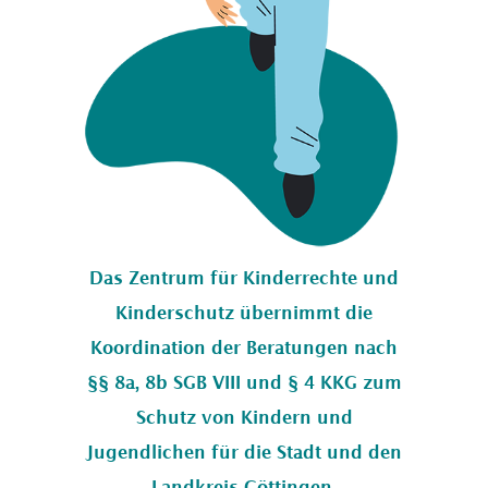
S
A
N
F
Das Zentrum für Kinderrechte und
Kinderschutz übernimmt die
Koordination der
Beratungen nach
§§ 8a, 8b SGB VIII und § 4 KKG
zum
Schutz von Kindern und
Jugendlichen für die Stadt und den
Landkreis Göttingen.