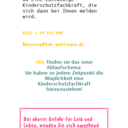
E
H
I
P
S
E
B
D
G
Z
E
K
Kinderschutzfachkraft, die
sich dann bei Ihnen melden
G
R
D
P
S
E
E
O
wird.
E
M
O
T
R
F
0551 /
79 777 398
S
A
N
F
Beratung@kuk-goettingen.de
Hier
finden sie das neue
Ablaufschema:
Sie haben zu jedem Zeitpunkt die
Möglichkeit eine
Kinderschutzfachkraft
hinzuzuziehen!
Bei akuter Gefahr für Leib und
Leben, wenden Sie sich umgehend