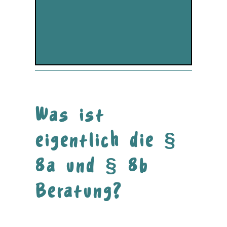
Aus- und Weiterbildung.
Wichtig ist, dass Sie einen
gesetzlichen Anspruch auf eine
Beratung nach §§ 8a, 8b SGB VIII
und § 4 KKG haben, wenn Sie
beruflich mit Kindern und
Jugendlichen zu tun haben.
Was ist
eigentlich die §
8a und § 8b
Beratung?