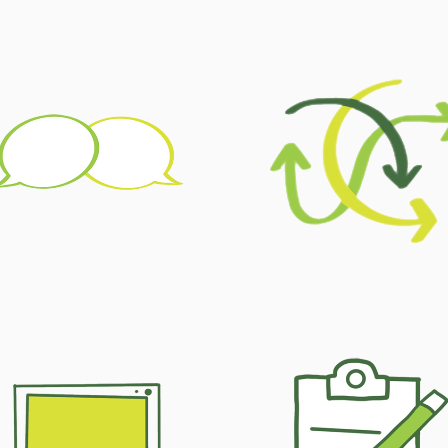
Anfragen zur §8a
Beratung
und §8b
Beratung
Weiterführende
Aktuelles