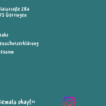
olaistraße 28a
73 Göttingen
takt
enschutzerklärung
ressum
niemals okay!«