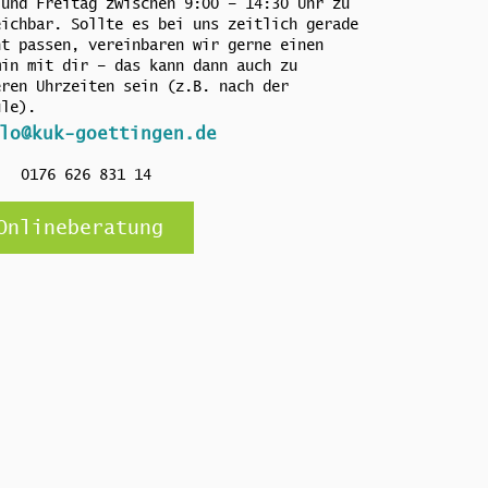
 und Freitag zwischen 9:00 – 14:30 Uhr zu
eichbar. Sollte es bei uns zeitlich gerade
ht passen, vereinbaren wir gerne einen
min mit dir – das kann dann auch zu
eren Uhrzeiten sein (z.B. nach der
ule).
lo@kuk-goettingen.de
0176 626 831 14
Onlineberatung