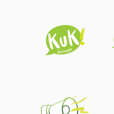
Infos zum KuK
Fortbildung