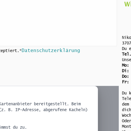
W
Nik
370
Du 
Datenschutzerklärung
zeptiert.*
Tel
Uns
Mo:
Di:
Do:
Fr:
Du 
Tel
Kartenanbieter bereitgestellt. Beim
dem
(z. B. IP-Adresse, abgerufene Kacheln)
dic
Woc
Ode
Mon
mmst du zu.