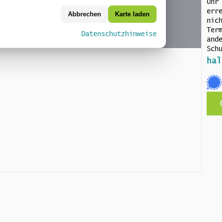
Uhr
err
Abbrechen
Karte laden
nic
Ter
Datenschutzhinweise
and
Sch
hal