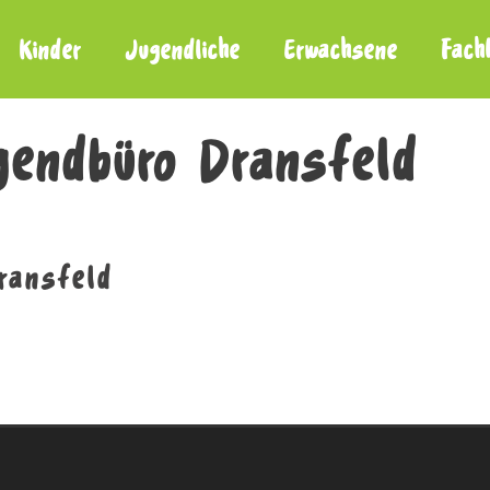
Kinder
Jugendliche
Erwachsene
Fach
gendbüro Dransfeld
ransfeld